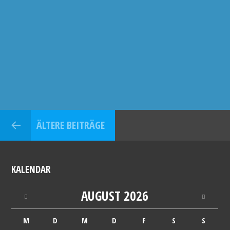
ÄLTERE BEITRÄGE
KALENDAR
AUGUST
2026
M
D
M
D
F
S
S