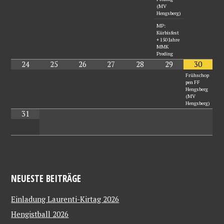
(MV
Hengsberg)
MP:
Kürbisfest
+ 150 Jahre
MMK
Preding
24
25
26
27
28
29
30
Frühschop
pen FF
Hengsberg
(MV
Hengsberg)
31
NEUESTE BEITRÄGE
Einladung Laurenti-Kirtag 2026
Hengistball 2026