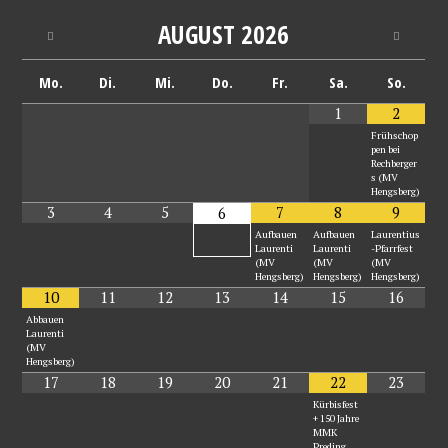
AUGUST
2026
Mo.
Di.
Mi.
Do.
Fr.
Sa.
So.
1
2
Frühschop
pen bei
Rechberger
s (MV
Hengsberg)
3
4
5
7
8
9
6
Aufbauen
Aufbauen
Laurentius
Laurenti
Laurenti
-Pfarrfest
(MV
(MV
(MV
Hengsberg)
Hengsberg)
Hengsberg)
10
11
12
13
14
15
16
Abbauen
Laurenti
(MV
Hengsberg)
17
18
19
20
21
22
23
Kürbisfest
+ 150 Jahre
MMK
Preding